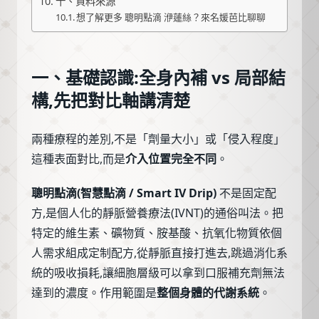
十、資料來源
想了解更多 聰明點滴 洢蓮絲？來名媛芭比聊聊
一、基礎認識:全身內補 vs 局部結
構,先把對比軸講清楚
兩種療程的差別,不是「劑量大小」或「侵入程度」
這種表面對比,而是
介入位置完全不同
。
聰明點滴(智慧點滴 / Smart IV Drip)
不是固定配
方,是個人化的靜脈營養療法(IVNT)的通俗叫法。把
特定的維生素、礦物質、胺基酸、抗氧化物質依個
人需求組成定制配方,從靜脈直接打進去,跳過消化系
統的吸收損耗,讓細胞層級可以拿到口服補充劑無法
達到的濃度。作用範圍是
整個身體的代謝系統
。