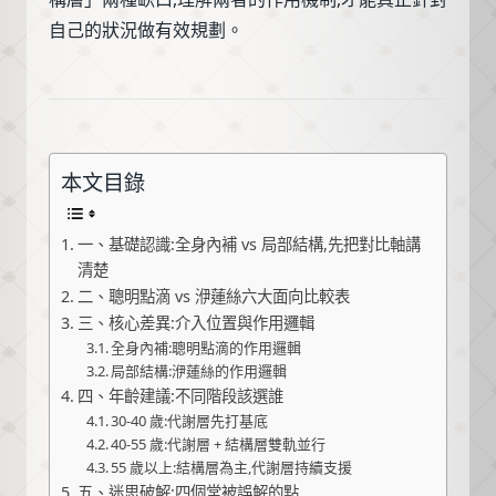
自己的狀況做有效規劃。
本文目錄
一、基礎認識:全身內補 vs 局部結構,先把對比軸講
清楚
二、聰明點滴 vs 洢蓮絲六大面向比較表
三、核心差異:介入位置與作用邏輯
全身內補:聰明點滴的作用邏輯
局部結構:洢蓮絲的作用邏輯
四、年齡建議:不同階段該選誰
30-40 歲:代謝層先打基底
40-55 歲:代謝層 + 結構層雙軌並行
55 歲以上:結構層為主,代謝層持續支援
五、迷思破解:四個常被誤解的點