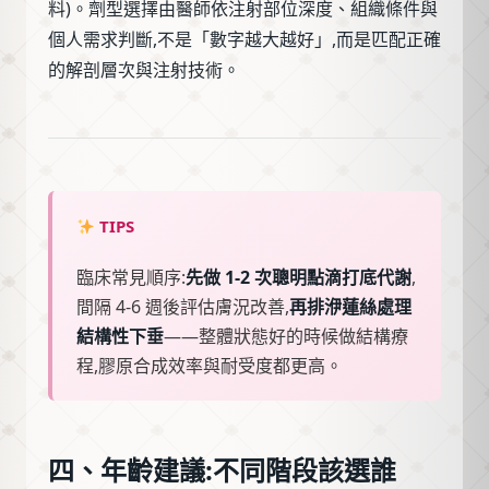
料)。劑型選擇由醫師依注射部位深度、組織條件與
個人需求判斷,不是「數字越大越好」,而是匹配正確
的解剖層次與注射技術。
TIPS
臨床常見順序:
先做 1-2 次聰明點滴打底代謝
,
間隔 4-6 週後評估膚況改善,
再排洢蓮絲處理
結構性下垂
——整體狀態好的時候做結構療
程,膠原合成效率與耐受度都更高。
四、年齡建議:不同階段該選誰