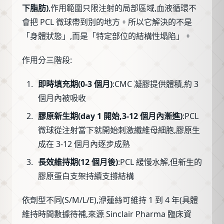
下脂肪)
,作用範圍只限注射的局部區域,血液循環不
會把 PCL 微球帶到別的地方。所以它解決的不是
「身體狀態」,而是「特定部位的結構性塌陷」。
作用分三階段:
即時填充期(0-3 個月)
:CMC 凝膠提供體積,約 3
個月內被吸收
膠原新生期(day 1 開始,3-12 個月內漸進)
:PCL
微球從注射當下就開始刺激纖維母細胞,膠原生
成在 3-12 個月內逐步成熟
長效維持期(12 個月後)
:PCL 緩慢水解,但新生的
膠原蛋白支架持續支撐結構
依劑型不同(S/M/L/E),洢蓮絲可維持 1 到 4 年(具體
維持時間數據待補,來源 Sinclair Pharma 臨床資