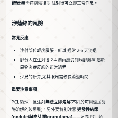
術後
:無需特別恢復期,注射後可立即正常作息。
洢蓮絲的風險
常見反應
注射部位輕度腫脹、紅斑,通常 2-5 天消退
部分人在注射後 2-4 週內感受到局部觸痛,屬於
異物炎症反應的正常過程
少見的瘀青,尤其眼周需較長消退時間
重要注意事項
PCL 微球一旦注射
無法立即溶解
(不同於可用玻尿酸
酶溶解的玻尿酸)。另外要特別注意
遲發性結節
(nodule)與肉芽腫(granuloma)
——這是 PCL 類