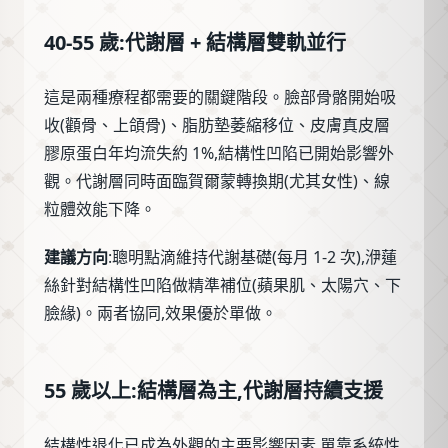
40-55 歲:代謝層 + 結構層雙軌並行
這是兩種療程都需要的關鍵階段。臉部骨骼開始吸
收(顴骨、上頜骨)、脂肪墊萎縮移位、皮膚真皮層
膠原蛋白年均流失約 1%,結構性凹陷已開始影響外
觀。代謝層同時面臨賀爾蒙轉換期(尤其女性)、線
粒體效能下降。
建議方向
:聰明點滴維持代謝基礎(每月 1-2 次),洢蓮
絲針對結構性凹陷做精準補位(蘋果肌、太陽穴、下
臉緣)。兩者協同,效果優於單做。
55 歲以上:結構層為主,代謝層持續支援
結構性退化已成為外觀的主要影響因素,單靠系統性