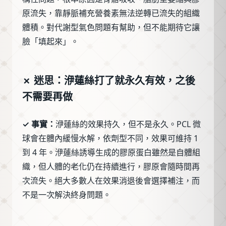
原流失，靠靜脈補充營養素無法逆轉已流失的組織
體積。對代謝型氣色問題有幫助，但不能期待它讓
臉「填起來」。
✗ 迷思：洢蓮絲打了就永久有效，之後
不需要再做
✓ 事實：
洢蓮絲的效果持久，但不是永久。PCL 微
球會在體內緩慢水解，依劑型不同，效果可維持 1
到 4 年。洢蓮絲誘導生成的膠原蛋白雖然是自體組
織，但人體的老化仍在持續進行，膠原會隨時間再
次流失。絕大多數人在效果消退後會選擇補注，而
不是一次解決終身問題。