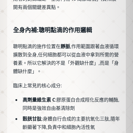
開有兩個關鍵差異點。
全身內補:聰明點滴的作用邏輯
聰明點滴的施作位置在
靜脈
,作用範圍跟著血液循環
擴散到全身,任何細胞都可以從血液中拿到所需的營
養素。所以它解決的不是「外觀缺什麼」,而是「身
體缺什麼」。
臨床上常見的核心成分:
高劑量維生素 C
:膠原蛋白合成羥化反應的輔酶,
同時是強效自由基清除劑
穀胱甘肽
:身體自行合成的主要抗氧化三肽,隨年
齡顯著下降,負責中和細胞內活性氧