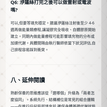
Q6: 洢蓮絲打完之後可以做雷射或電波
嗎?
可以,但要等填充穩定。建議洢蓮絲注射後至少 4-6
週再做能量類療程,讓凝膠完全吸收、自體膠原開始
建立。同期內做能量療程可能影響填充物的分布或
加速代謝。具體間隔由執行醫師依當下狀況評估,自
己排程容易踩到衝突。
八、延伸閱讀
熟齡保養的思維應該從「選哪個」升級為「兩者怎
麼協同」。系統先行、結構補位是常見的組合邏輯
——在進行任何局部填充前,確保身體基礎代謝狀態