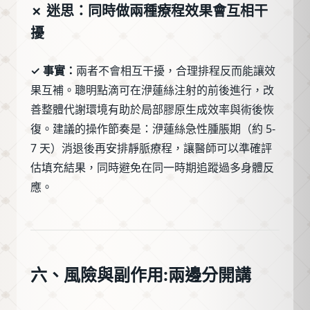
✗ 迷思：同時做兩種療程效果會互相干
擾
✓ 事實：
兩者不會相互干擾，合理排程反而能讓效
果互補。聰明點滴可在洢蓮絲注射的前後進行，改
善整體代謝環境有助於局部膠原生成效率與術後恢
復。建議的操作節奏是：洢蓮絲急性腫脹期（約 5-
7 天）消退後再安排靜脈療程，讓醫師可以準確評
估填充結果，同時避免在同一時期追蹤過多身體反
應。
六、風險與副作用:兩邊分開講