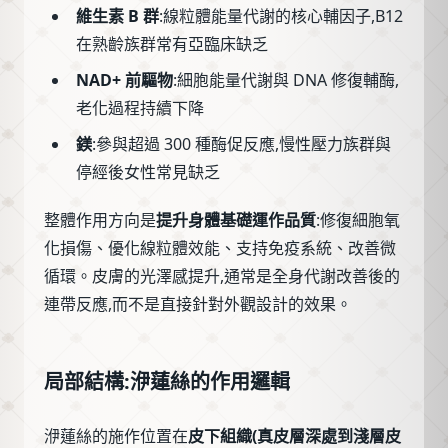
維生素 B 群
:線粒體能量代謝的核心輔因子,B12
在熟齡族群常有亞臨床缺乏
NAD+ 前驅物
:細胞能量代謝與 DNA 修復輔酶,
老化過程持續下降
鎂
:參與超過 300 種酶促反應,慢性壓力族群與
停經後女性常見缺乏
整體作用方向是
提升身體基礎運作品質
:修復細胞氧
化損傷、優化線粒體效能、支持免疫系統、改善微
循環。皮膚的光澤感提升,通常是全身代謝改善後的
連帶反應,而不是直接針對外觀設計的效果。
局部結構:洢蓮絲的作用邏輯
洢蓮絲的施作位置在
皮下組織(真皮層深處到淺層皮