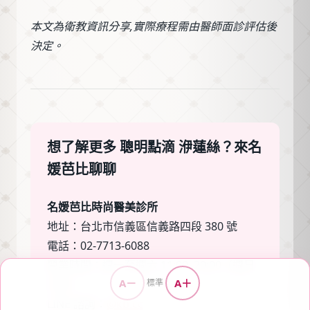
本文為衛教資訊分享,實際療程需由醫師面診評估後
決定。
想了解更多 聰明點滴 洢蓮絲？來名
媛芭比聊聊
名媛芭比時尚醫美診所
地址：台北市信義區信義路四段 380 號
電話：02-7713-6088
營業時間：週一至週六 11:00–20:00（週日
A－
A＋
標準
公休）
LINE 諮詢：
@kb.cc