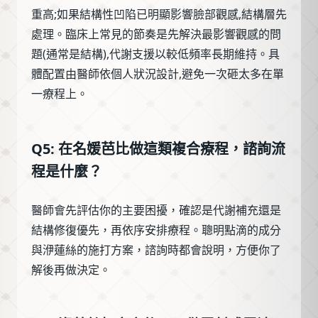
重高;如果結構性凹陷已明顯影響臉部觀感,結構層先
處理。臨床上常見的節奏是先解決最影響觀感的問
題(通常是結構),代謝支援以較低頻率長期維持。具
體配置由醫師依個人狀況設計,避免一次砸太多在單
一療程上。
Q5: 在名媛芭比做這類複合療程，諮詢流
程是什麼？
醫師會先評估你的主要困擾，確認是代謝補充還是
結構修復優先，再依序安排療程。聰明點滴的成分
與洢蓮絲的施打方案，諮詢時都會說明，方便你了
解後再做決定。