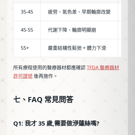
35-45
疲勞、氣色差、早期輪廓改變
聰明
45-55
代謝下降、輪廓明顯崩
聰明
55+
嚴重結構性鬆弛 + 體力下滑
洢蓮
所有療程使用的醫療器材都應確認
TFDA 醫療器材
許可證號
後再施作。
七、FAQ 常見問答
Q1: 我才 35 歲,需要做洢蓮絲嗎?