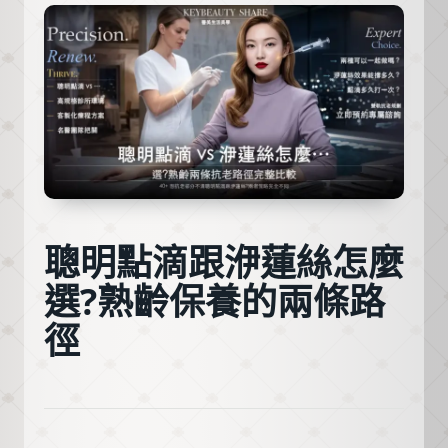
聰明點滴跟洢蓮絲怎麼
選?熟齡保養的兩條路
徑