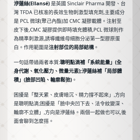
洢蓮絲(Ellansé)
是英國 Sinclair Pharma 開發、台
灣 TFDA 已核准的長效生物刺激型填充劑,主要成分
是 PCL 微球(聚己內酯)加 CMC 凝膠載體。注射至
皮下後,CMC 凝膠提供即時填充體積,PCL 微球則作
為精準刺激源,誘導纖維母細胞分泌第一型膠原蛋
白。作用範圍是
注射部位的局部結構
。
一句話帶過兩者本質:
聰明點滴補「系統能量」(全
身代謝、氧化壓力、微量元素);洢蓮絲補「局部體
積」(臉部凹陷、輪廓鬆弛)
。
困擾是「整天累、皮膚暗沉、精力撐不起來」,方向
是聰明點滴;困擾是「臉中央凹下去、法令紋變深、
輪廓不立體」,方向是洢蓮絲。兩個一起做也可以,後
面會聊到怎麼搭。