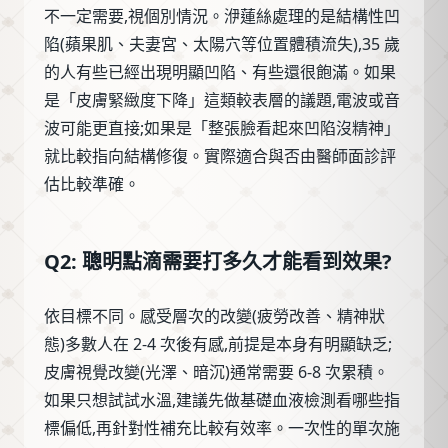
不一定需要,視個別情況。洢蓮絲處理的是結構性凹
陷(蘋果肌、夫妻宮、太陽穴等位置體積流失),35 歲
的人有些已經出現明顯凹陷、有些還很飽滿。如果
是「皮膚緊緻度下降」這類較表層的議題,電波或音
波可能更直接;如果是「整張臉看起來凹陷沒精神」
就比較指向結構修復。實際適合與否由醫師面診評
估比較準確。
Q2: 聰明點滴需要打多久才能看到效果?
依目標不同。感受層次的改變(疲勞改善、精神狀
態)多數人在 2-4 次後有感,前提是本身有明顯缺乏;
皮膚視覺改變(光澤、暗沉)通常需要 6-8 次累積。
如果只想試試水溫,建議先做基礎血液檢測看哪些指
標偏低,再針對性補充比較有效率。一次性的單次施