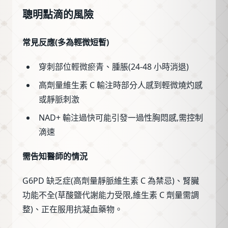
聰明點滴的風險
常見反應(多為輕微短暫)
穿刺部位輕微瘀青、腫脹(24-48 小時消退)
高劑量維生素 C 輸注時部分人感到輕微燒灼感
或靜脈刺激
NAD+ 輸注過快可能引發一過性胸悶感,需控制
滴速
需告知醫師的情況
G6PD 缺乏症(高劑量靜脈維生素 C 為禁忌)、腎臟
功能不全(草酸鹽代謝能力受限,維生素 C 劑量需調
整)、正在服用抗凝血藥物。