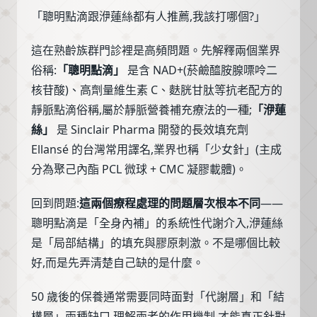
「聰明點滴跟洢蓮絲都有人推薦,我該打哪個?」
這在熟齡族群門診裡是高頻問題。先解釋兩個業界
俗稱:
「聰明點滴」
是含 NAD+(菸鹼醯胺腺嘌呤二
核苷酸)、高劑量維生素 C、麩胱甘肽等抗老配方的
靜脈點滴俗稱,屬於靜脈營養補充療法的一種;
「洢蓮
絲」
是 Sinclair Pharma 開發的長效填充劑
Ellansé 的台灣常用譯名,業界也稱「少女針」(主成
分為聚己內酯 PCL 微球 + CMC 凝膠載體)。
回到問題:
這兩個療程處理的問題層次根本不同
——
聰明點滴是「全身內補」的系統性代謝介入,洢蓮絲
是「局部結構」的填充與膠原刺激。不是哪個比較
好,而是先弄清楚自己缺的是什麼。
50 歲後的保養通常需要同時面對「代謝層」和「結
構層」兩種缺口,理解兩者的作用機制,才能真正針對