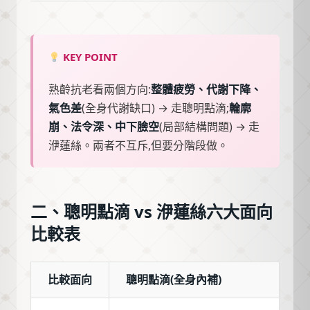
KEY POINT
熟齡抗老看兩個方向:
整體疲勞、代謝下降、
氣色差
(全身代謝缺口) → 走聰明點滴;
輪廓
崩、法令深、中下臉空
(局部結構問題) → 走
洢蓮絲。兩者不互斥,但要分階段做。
二、聰明點滴 vs 洢蓮絲六大面向
比較表
比較面向
聰明點滴(全身內補)