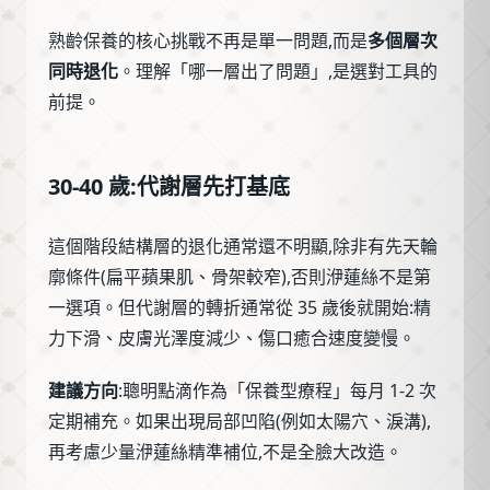
熟齡保養的核心挑戰不再是單一問題,而是
多個層次
同時退化
。理解「哪一層出了問題」,是選對工具的
前提。
30-40 歲:代謝層先打基底
這個階段結構層的退化通常還不明顯,除非有先天輪
廓條件(扁平蘋果肌、骨架較窄),否則洢蓮絲不是第
一選項。但代謝層的轉折通常從 35 歲後就開始:精
力下滑、皮膚光澤度減少、傷口癒合速度變慢。
建議方向
:聰明點滴作為「保養型療程」每月 1-2 次
定期補充。如果出現局部凹陷(例如太陽穴、淚溝),
再考慮少量洢蓮絲精準補位,不是全臉大改造。