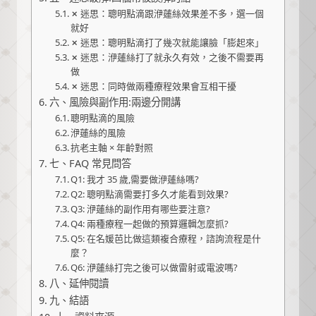
✗ 迷思：聰明點滴跟洢蓮絲效果差不多，選一個
就好
✗ 迷思：聰明點滴打了幾次就能讓臉「膨起來」
✗ 迷思：洢蓮絲打了就永久有效，之後不需要再
做
✗ 迷思：同時做兩種療程效果會互相干擾
六、風險與副作用:兩邊分開講
聰明點滴的風險
洢蓮絲的風險
抗老主軸 × 年齡對照
七、FAQ 常見問答
Q1: 我才 35 歲,需要做洢蓮絲嗎?
Q2: 聰明點滴需要打多久才能看到效果?
Q3: 洢蓮絲的副作用有哪些要注意?
Q4: 兩種療程一起做的預算邏輯怎麼抓?
Q5: 在名媛芭比做這類複合療程，諮詢流程是什
麼？
Q6: 洢蓮絲打完之後可以做雷射或電波嗎?
八、延伸閱讀
九、結語