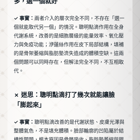
多，選一個就好
✓ 事實：
兩者介入的層次完全不同，不存在「選一
個就能取代另一個」的情況。聰明點滴作用在全身
代謝系統，改善的是細胞層級的能量效率、氧化壓
力與免疫功能；洢蓮絲作用在皮下局部結構，填補
的是骨架萎縮與脂肪墊流失造成的體積空缺。這兩
個問題可以同時存在，但解法完全不同，不互相取
代。
✗ 迷思：聰明點滴打了幾次就能讓臉
「膨起來」
✓ 事實：
聰明點滴改善的是代謝狀態、皮膚光澤與
整體氣色，不是填充體積。臉部輪廓的凹陷屬於結
構性問題，根本原因是骨骼吸收、脂肪墊萎縮與膠