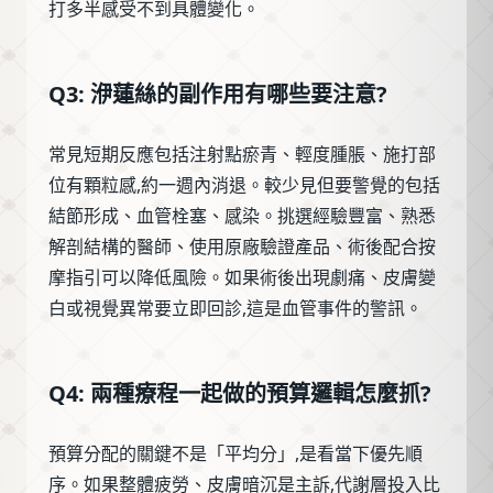
打多半感受不到具體變化。
Q3: 洢蓮絲的副作用有哪些要注意?
常見短期反應包括注射點瘀青、輕度腫脹、施打部
位有顆粒感,約一週內消退。較少見但要警覺的包括
結節形成、血管栓塞、感染。挑選經驗豐富、熟悉
解剖結構的醫師、使用原廠驗證產品、術後配合按
摩指引可以降低風險。如果術後出現劇痛、皮膚變
白或視覺異常要立即回診,這是血管事件的警訊。
Q4: 兩種療程一起做的預算邏輯怎麼抓?
預算分配的關鍵不是「平均分」,是看當下優先順
序。如果整體疲勞、皮膚暗沉是主訴,代謝層投入比