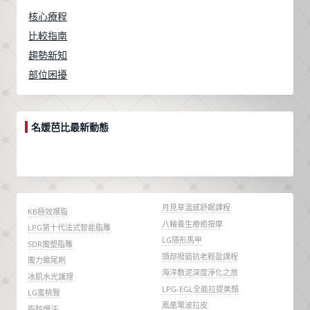
核心療程
比較指南
趨勢新知
部位困擾
名媛芭比最新動態
月見草溫感舒眠課程
KB極效爆脂
八輪養生療癒按摩
LPG第十代法式智能脂雕
LG隱形馬甲
SDR魔塑脂雕
頭部撥筋抗老輕盈課程
魔力蠍尾刷
海洋敷泥深度淨化之旅
冰肌水光護理
LPG-EGL全能拉提美顏
LG蜜桃臀
鳳凰電波拉皮
脂肪爆汗