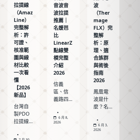
拉提線
音波音
波
（Amaz
波拉提
（Ther
Line）
推薦｜
mage
完整解
名媛芭
FLX）完
析：許
比
整解
可證、
LinearZ
析：原
核准範
點線雙
理、適
圍與線
模完整
合族群
材比較
介紹
與術後
一次看
2026
指南
懂
2026
信義
【2026
區、信
鳳凰電
新品】
義路四
波是什
台灣自
段想做 Z
麼？名
製PDO
音波音
媛芭比
6 月 8,
拉提線
波拉
醫美整
2026
6 月 3,
材「保
提？名
理第四
2026
媄妍拉
媛芭比
代
7 月 30,