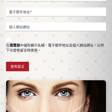
況，以
運站步
皮膚緊
及與常
行可
緻，讓
電子郵件地址
*
見PDO
達，一
你預約
線材
小時療
前把問
個人網站網址
（如玫
程無恢
題問
瑰線、
復期，
完。
MINT）
下班當
在
瀏覽器
中儲存顯示名稱、電子郵件地址及個人網站網址，以供
的差異
天可正
下次發佈留言時使用。
比較，
常社
協助你
交。預
在諮詢
約專線
前先掌
02-
握關鍵
7713-
資訊，
6088。
避免被
廠商行
銷話術
誤導。