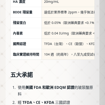
HA 濃度
20mg/mL
BDDE 殘留量
遠低於業界標準 2ppm，幾乎無法被精密
殘留蛋白
低於 0.05%（歐洲藥典要求 <0.1%）
內毒素
低於 0.04 IU/mg（歐洲藥典要求 <0.5 IU
國際認證
TFDA（台灣）、CE（歐盟）、KFDA（
臨床實證維持時間
104 週（約兩年），八至九成受試者仍維
五大承諾
使用
美國 FDA 和歐洲 EDQM 認證
的玻尿酸原
料
經
TFDA、CE、KFDA
三國認證