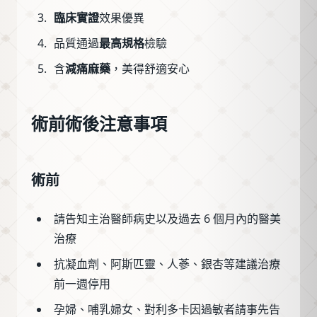
臨床實證
效果優異
品質通過
最高規格
檢驗
含
減痛麻藥
，美得舒適安心
術前術後注意事項
術前
請告知主治醫師病史以及過去 6 個月內的醫美
治療
抗凝血劑、阿斯匹靈、人蔘、銀杏等建議治療
前一週停用
孕婦、哺乳婦女、對利多卡因過敏者請事先告