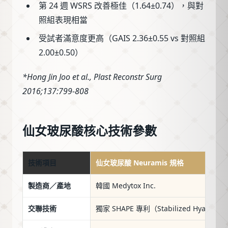
第 24 週 WSRS 改善極佳（1.64±0.74），與對
照組表現相當
受試者滿意度更高（GAIS 2.36±0.55 vs 對照組
2.00±0.50）
*Hong Jin Joo et al., Plast Reconstr Surg
2016;137:799-808
仙女玻尿酸核心技術參數
技術項目
仙女玻尿酸 Neuramis 規格
製造商／產地
韓國 Medytox Inc.
交聯技術
獨家 SHAPE 專利（Stabilized Hyaluronic 