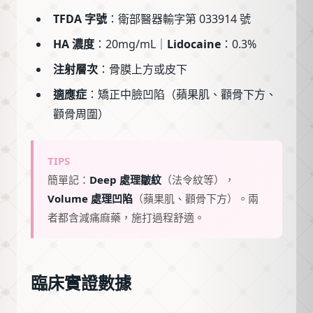
TFDA 字號
：衛部醫器輸字第 033914 號
HA 濃度
：20mg/mL｜
Lidocaine
：0.3%
注射層次
：骨膜上方或皮下
適應症
：矯正中臉凹陷（蘋果肌、顴骨下方、
顴骨周圍）
TIPS
簡單記：
Deep 處理皺紋
（法令紋等），
Volume 處理凹陷
（蘋果肌、顴骨下方）。兩
者都含減痛麻藥，施打過程舒適。
臨床實證數據