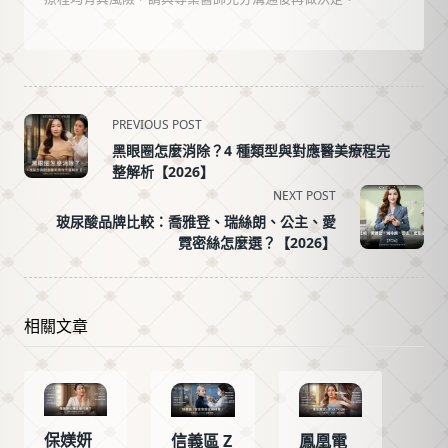
<span
PREVIOUS POST
class="nav-
黑眼圈怎麼消除？4 種類型與對應醫美療程完
subtitle
整解析【2026】
screen-
NEXT POST
reader-
玻尿酸品牌比較：喬雅登、瑞絲朗、公主、愛
text">Page</span>
霓密絲怎麼選？【2026】
保媄妍
信義區 Z
鳳凰電