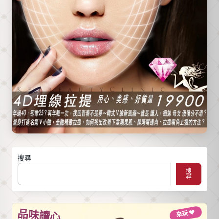
搜尋
搜
尋
品味讀心
來玩 ♥