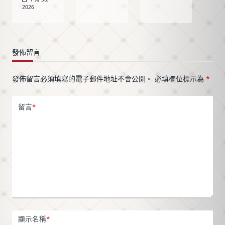
提線」
醫美引
Thermage
2026
（AmazLine）
進婕希
FLX 原
於2026
Jeisys
理、
年取得
LinearZ（衛
AccuREP
發佈留言
衛生福
部醫器
智慧能
利部醫
輸字第
量系
療器材
036813
統、適
發佈留言必須填寫的電子郵件地址不會公開。
必填欄位標示為
*
許可
號），
合族
證。本
點線雙
群、治
留言
*
文完整
模同一
療過程
整理許
支探頭
與術後
可證字
切換，Z
照護重
號、官
字形路
點，帶
方核准
徑速度
你從原
的使用
快約
理看懂
範圍、
60%。台
電波如
上市後
北信義
何讓膠
安全監
安和、
原蛋白
顯示名稱
*
視現
大安捷
新生、