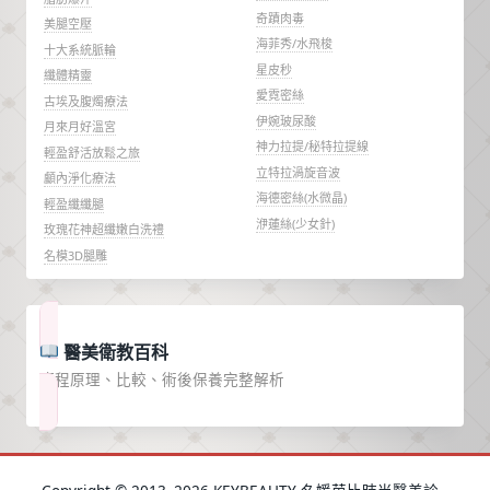
奇蹟肉毒
美腿空壓
海菲秀/水飛梭
十大系統脈輪
星皮秒
纖體精靈
愛霓密絲
古埃及腹燭療法
伊婉玻尿酸
月來月好溫宮
神力拉提/秘特拉提線
輕盈舒活放鬆之旅
立特拉渦旋音波
顱內淨化療法
海德密絲(水微晶)
輕盈纖纖腿
洢蓮絲(少女針)
玫瑰花神超纖嫩白洗禮
名模3D腿雕
醫美衛教百科
療程原理、比較、術後保養完整解析