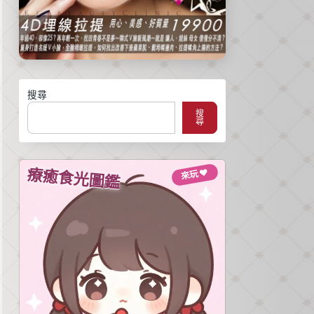
搜尋
搜
尋
療癒食光圖鑑
來玩 ♥