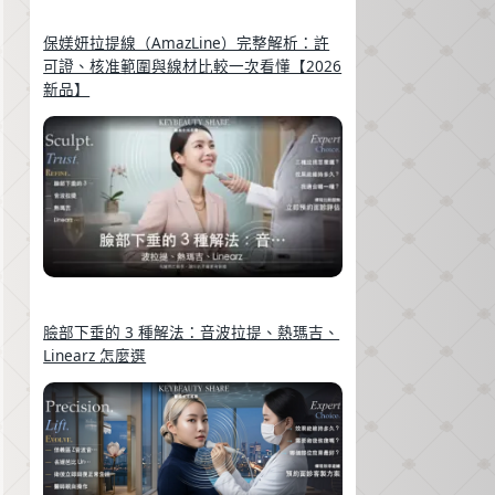
保媄妍拉提線（AmazLine）完整解析：許
可證、核准範圍與線材比較一次看懂【2026
新品】
臉部下垂的 3 種解法：音波拉提、熱瑪吉、
Linearz 怎麼選