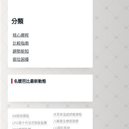
分類
核心療程
比較指南
趨勢新知
部位困擾
名媛芭比最新動態
月見草溫感舒眠課程
KB極效爆脂
八輪養生療癒按摩
LPG第十代法式智能脂雕
LG隱形馬甲