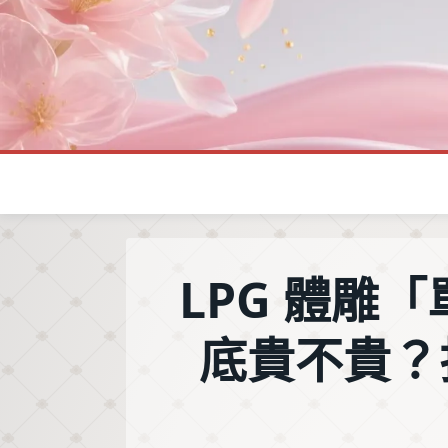
Skip
to
content
LPG 體雕「單
底貴不貴？