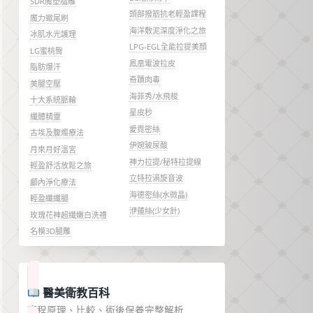
SDR魔塑脂雕
頭部撥筋抗老輕盈課程
魔力蠍尾刷
海洋敷泥深度淨化之旅
冰肌水光護理
LPG-EGL全能拉提美顏
LG蜜桃臀
鳳凰電波拉皮
脂肪爆汗
奇蹟肉毒
美腿空壓
海菲秀/水飛梭
十大系統脈輪
星皮秒
纖體精靈
愛霓密絲
古埃及腹燭療法
伊婉玻尿酸
月來月好溫宮
神力拉提/秘特拉提線
輕盈舒活放鬆之旅
立特拉渦旋音波
顱內淨化療法
海德密絲(水微晶)
輕盈纖纖腿
洢蓮絲(少女針)
玫瑰花神超纖嫩白洗禮
名模3D腿雕
醫美衛教百科
療程原理、比較、術後保養完整解析