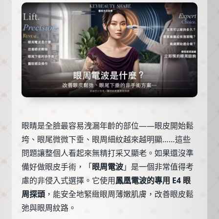
眼睛是全臉最容易洩漏年齡的部位——眼皮開始鬆
垮、眼尾微微下垂、眼周細紋越來越明顯……這些
問題讓整個人看起來無精打采又顯老。如果還沒準
備好做眼皮手術，「
眼周電波
」是一個非常值得考
慮的非侵入式選擇。它使用
鳳凰電波的專用 E4 眼
周探頭
，能安全地緊緻眼周薄嫩肌膚，改善眼皮鬆
弛與眼周紋路。