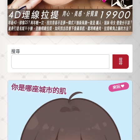
範圍、
60%。台
電波如
上市後
北信義
何讓膠
安全監
安和、
原蛋白
視現
大安捷
新生、
況，以
運站步
皮膚緊
及與常
行可
緻，讓
見PDO
達，一
你預約
搜尋
線材
小時療
前把問
搜
尋
（如玫
程無恢
題問
瑰線、
復期，
完。
MINT）
下班當
你是哪座城市的肌
來玩 ♥
的差異
天可正
比較，
常社
協助你
交。預
在諮詢
約專線
前先掌
02-
握關鍵
7713-
資訊，
6088。
避免被