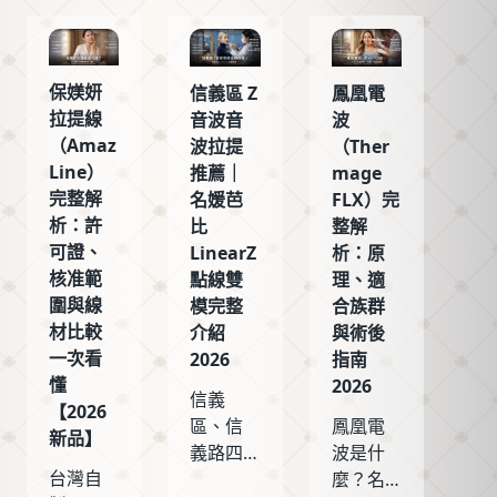
保媄妍
信義區 Z
鳳凰電
拉提線
音波音
波
（Amaz
波拉提
（Ther
Line）
推薦｜
mage
完整解
名媛芭
FLX）完
析：許
比
整解
可證、
LinearZ
析：原
核准範
點線雙
理、適
圍與線
模完整
合族群
材比較
介紹
與術後
一次看
2026
指南
懂
2026
信義
【2026
區、信
鳳凰電
新品】
義路四
波是什
台灣自
段想做 Z
麼？名