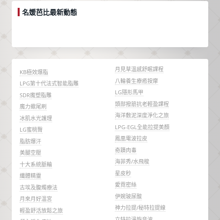
名媛芭比最新動態
月見草溫感舒眠課程
KB極效爆脂
八輪養生療癒按摩
LPG第十代法式智能脂雕
LG隱形馬甲
SDR魔塑脂雕
頭部撥筋抗老輕盈課程
魔力蠍尾刷
海洋敷泥深度淨化之旅
冰肌水光護理
LPG-EGL全能拉提美顏
LG蜜桃臀
鳳凰電波拉皮
脂肪爆汗
奇蹟肉毒
美腿空壓
海菲秀/水飛梭
十大系統脈輪
星皮秒
纖體精靈
愛霓密絲
古埃及腹燭療法
伊婉玻尿酸
月來月好溫宮
神力拉提/秘特拉提線
輕盈舒活放鬆之旅
立特拉渦旋音波