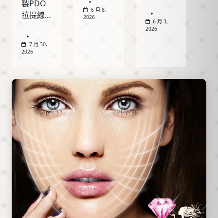
製PDO
音波音
媛芭比
6 月 8,
拉提線
波拉
醫美整
2026
6 月 3,
材「保
提？名
理第四
2026
媄妍拉
媛芭比
代
7 月 30,
提線」
醫美引
Thermage
2026
（AmazLine）
進婕希
FLX 原
於2026
Jeisys
理、
年取得
LinearZ（衛
AccuREP
衛生福
部醫器
智慧能
利部醫
輸字第
量系
療器材
036813
統、適
許可
號），
合族
證。本
點線雙
群、治
文完整
模同一
療過程
整理許
支探頭
與術後
可證字
切換，Z
照護重
號、官
字形路
點，帶
方核准
徑速度
你從原
的使用
快約
理看懂