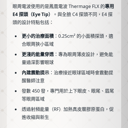
眼周電波使用的是鳳凰電波 Thermage FLX 的
專用
E4 探頭（Eye Tip）
。與全臉 C4 探頭不同，E4 探
頭的設計特點包括：
更小的治療面積
：0.25cm² 的小面積探頭，適
合眼周狹小區域
更淺的能量穿透
：專為眼周薄皮設計，避免能
量過深影響眼球
內建震動提示
：治療接近眼球區域時會震動提
醒醫師注意
發數 450 發，專門用於上下眼皮、眼尾、眉尾
等眼周區域
透過射頻能量（RF）加熱真皮層膠原蛋白，促
進收縮與新生