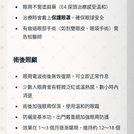
眼周不需塗麻藥（E4 探頭治療感受溫和）
治療時會戴上
保護眼罩
，確保眼球安全
有做過眼部手術（如割雙眼皮、眼袋手術）需
告知醫師
術後照顧
眼周電波術後無恢復期，可立即正常作息
少數人眼周會有輕微泛紅或溫熱感，數小時內
消退
術後加強眼周保濕，使用溫和的眼霜
防曬是基本功，出門戴墨鏡加強眼周防護
效果在 1～3 個月逐漸顯現，維持約 12～18 個